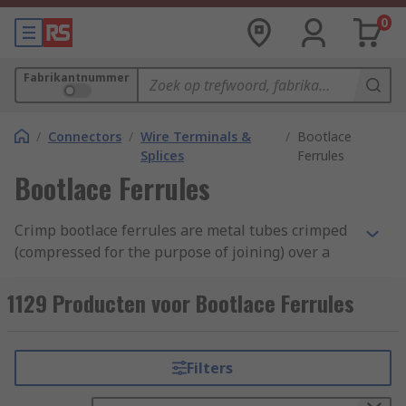
0
Fabrikantnummer
/
Connectors
/
Wire Terminals &
/
Bootlace
Splices
Ferrules
Bootlace Ferrules
Crimp bootlace ferrules are metal tubes crimped
(compressed for the purpose of joining) over a
stranded wire to allow for a reliable connection
with screw or spring clamps. Most bootlace
1129 Producten voor Bootlace Ferrules
ferrules have a colour-coded insulation collar
that protects the connection from contacts.
Filters
How do bootlace ferrules work?