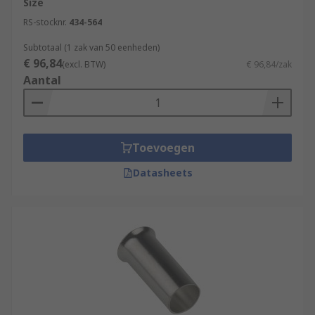
Size
RS-stocknr.
434-564
Subtotaal (1 zak van 50 eenheden)
€ 96,84
(excl. BTW)
€ 96,84/zak
Aantal
Toevoegen
Datasheets