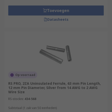
a variety of designs to suit different wire or cable
sizes.
Toevoegen
Where are they used?
Datasheets
Control units
Switching cabinets
Function units
Equipment with poke-in clamp or row clamp
connectors
Op voorraad
RS PRO, 2ZA Uninsulated Ferrule, 63 mm Pin Length,
12 mm Pin Diameter, Silver from 14 AWG to 2 AWG
Wire Size
RS-stocknr.
434-568
Subtotaal (1 zak van 50 eenheden)