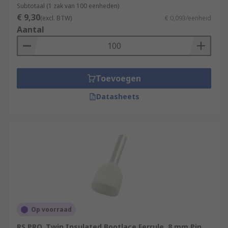
Subtotaal (1 zak van 100 eenheden)
€ 9,30
(excl. BTW)
€ 0,093/eenheid
Aantal
Toevoegen
Datasheets
Op voorraad
RS PRO, Twin Insulated Bootlace Ferrule, 8 mm Pin