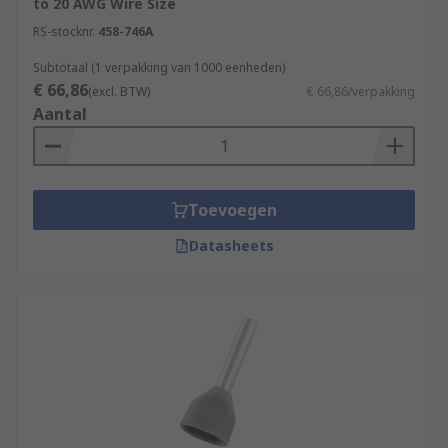
to 20 AWG Wire Size
RS-stocknr.
458-746A
Subtotaal (1 verpakking van 1000 eenheden)
€ 66,86
(excl. BTW)
€ 66,86/verpakking
Aantal
Toevoegen
Datasheets