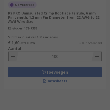
Op voorraad
RS PRO Uninsulated Crimp Bootlace Ferrule, 6 mm
Pin Length, 1.2 mm Pin Diameter from 22 AWG to 22
AWG Wire Size
RS-stocknr.
178-7337
Subtotaal (1 zak van 100 eenheden)
€ 1,60
(excl. BTW)
€ 0,016/eenheid
Aantal
Toevoegen
Datasheets