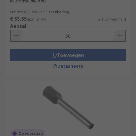
RS-stocknr.
206-9703
Subtotaal (1 zak van 50 eenheden)
€ 53,55
(excl. BTW)
€ 1,071/eenheid
Aantal
Toevoegen
Datasheets
Op voorraad