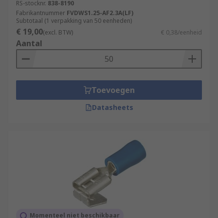
RS-stocknr.
838-8190
Fabrikantnummer
FVDWS1.25-AF2.3A(LF)
Subtotaal (1 verpakking van 50 eenheden)
€ 19,00
(excl. BTW)
€ 0,38/eenheid
Aantal
Toevoegen
Datasheets
Momenteel niet beschikbaar