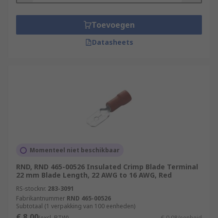
Toevoegen
Datasheets
Momenteel niet beschikbaar
RND, RND 465-00526 Insulated Crimp Blade Terminal
22 mm Blade Length, 22 AWG to 16 AWG, Red
RS-stocknr.
283-3091
Fabrikantnummer
RND 465-00526
Subtotaal (1 verpakking van 100 eenheden)
€ 8,00
(excl. BTW)
€ 0,08/eenheid