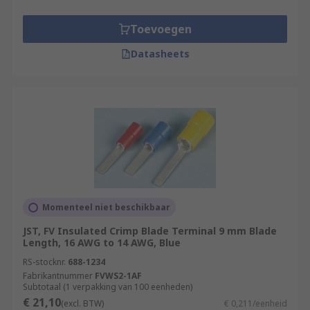
wide range of applications.
Toevoegen
Types of crimp blade terminals
Datasheets
Insulated terminals have a funnel shape sleeve,
made from PVC. The conductor strands are
completely inserted into the crimp barrel, which
prevents them from pulling out. Less bulky
uninsulated terminals come without sleeves and
are mainly used for printed circuit boards.
Momenteel niet beschikbaar
JST, FV Insulated Crimp Blade Terminal 9 mm Blade
Length, 16 AWG to 14 AWG, Blue
RS-stocknr.
688-1234
Fabrikantnummer
FVWS2-1AF
Subtotaal (1 verpakking van 100 eenheden)
€ 21,10
(excl. BTW)
€ 0,211/eenheid