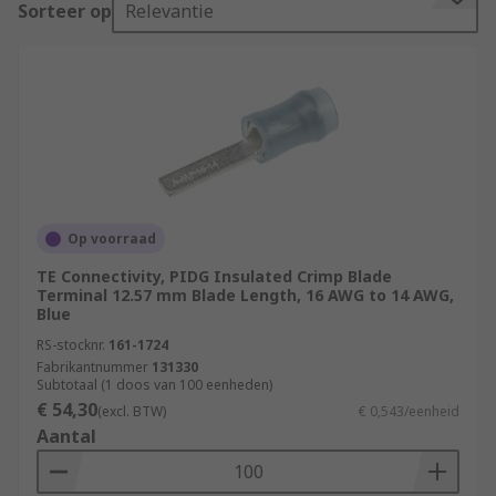
Sorteer op
Relevantie
terminals using a special crimp tool.
What are crimp blade terminals used for?
These terminals are typically seen on electric
lights and other fixtures around the home.
The benefits of using crimp blade terminals
include:
Op voorraad
They provide gas-tight connections. This
TE Connectivity, PIDG Insulated Crimp Blade
Terminal 12.57 mm Blade Length, 16 AWG to 14 AWG,
gives protection against corrosion because
Blue
oxygen and moisture cannot reach the metal
RS-stocknr.
161-1724
parts of the fixtures.
Fabrikantnummer
131330
Subtotaal (1 doos van 100 eenheden)
No soldering is needed, so the connection
€ 54,30
(excl. BTW)
€ 0,543/eenheid
joint is more mechanically robust.
Aantal
Both small and large cross-section cables
can be crimped, which offers versatility for a