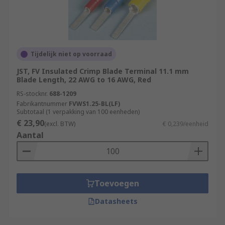
Tijdelijk niet op voorraad
JST, FV Insulated Crimp Blade Terminal 11.1 mm
Blade Length, 22 AWG to 16 AWG, Red
RS-stocknr.
688-1209
Fabrikantnummer
FVWS1.25-BL(LF)
Subtotaal (1 verpakking van 100 eenheden)
€ 23,90
(excl. BTW)
€ 0,239/eenheid
Aantal
Toevoegen
Datasheets