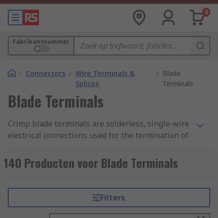
0
Fabrikantnummer
/
Connectors
/
Wire Terminals &
/
Blade
Splices
Terminals
Blade Terminals
Crimp blade terminals are solderless, single-wire
electrical connections used for the termination of
stranded wires.
140 Producten voor Blade Terminals
On one side of the
terminals
is a metal cradle
that resembles a blade, into which stripped wires
are inserted. On the other side is a Y-shaped
Filters
connection that's attached to a power source. The
wires are cold-welded to the crimp blade